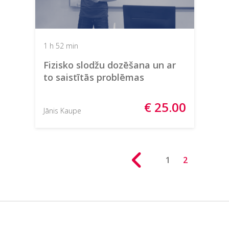
1 h 52 min
Fizisko slodžu dozēšana un ar
to saistītās problēmas
€ 25.00
Jānis Kaupe
1
2