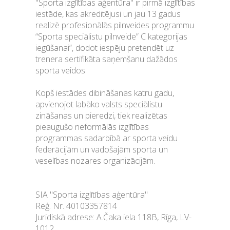
"Sporta izglītības aģentūra" ir pirmā izglītības
iestāde, kas akreditējusi un jau 13 gadus
realizē profesionālās pilnveides programmu
“Sporta speciālistu pilnveide” C kategorijas
iegūšanai”, dodot iespēju pretendēt uz
trenera sertifikāta saņemšanu dažādos
sporta veidos.
Kopš iestādes dibināšanas katru gadu,
apvienojot labāko valsts speciālistu
zināšanas un pieredzi, tiek realizētas
pieaugušo neformālās izglītības
programmas sadarbībā ar sporta veidu
federācijām un vadošajām sporta un
veselības nozares organizācijām.
SIA "Sporta izglītības aģentūra"
Reģ. Nr. 40103357814
Juridiskā adrese: A.Čaka iela 118B, Rīga, LV-
1012