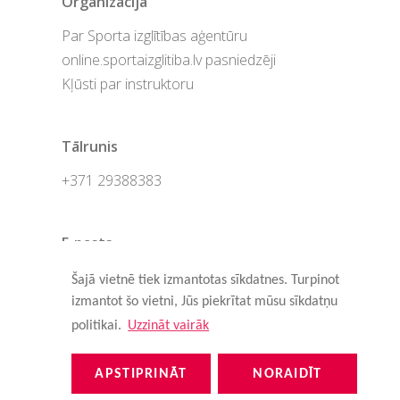
Organizācija
Par Sporta izglītības aģentūru
online.sportaizglitiba.lv pasniedzēji
Kļūsti par instruktoru
Tālrunis
+371 29388383
E-pasts
online@sportaizglitiba.lv
Šajā vietnē tiek izmantotas sīkdatnes. Turpinot
izmantot šo vietni, Jūs piekrītat mūsu sīkdatņu
politikai.
Uzzināt vairāk
Seko mums
APSTIPRINĀT
NORAIDĪT