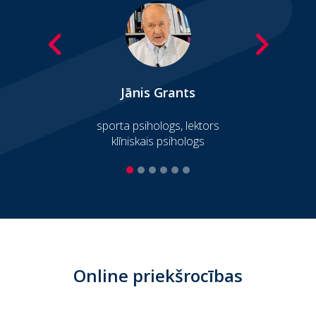
Jānis Grants
sporta psihologs, lektors
Ārs
ība
klīniskais psihologs
Online priekšrocības