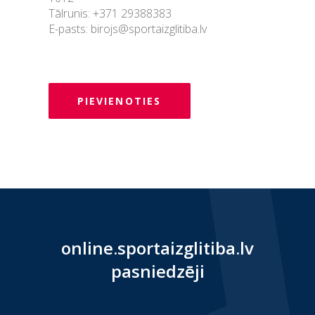
Tālrunis: +371 29388383
E-pasts: birojs@sportaizglitiba.lv
PIEVIENOTIES
online.sportaizglitiba.lv
pasniedzēji